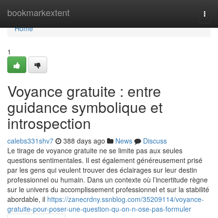
Home
bookmarkextent
Togg
navi
Home
1
Voyance gratuite : entre
guidance symbolique et
introspection
calebs331shv7
388 days ago
News
Discuss
Le tirage de voyance gratuite ne se limite pas aux seules
questions sentimentales. Il est également généreusement prisé
par les gens qui veulent trouver des éclairages sur leur destin
professionnel ou humain. Dans un contexte où l’incertitude règne
sur le univers du accomplissement professionnel et sur la stabilité
abordable, il
https://zanecrdny.ssnblog.com/35209114/voyance-
gratuite-pour-poser-une-question-qu-on-n-ose-pas-formuler