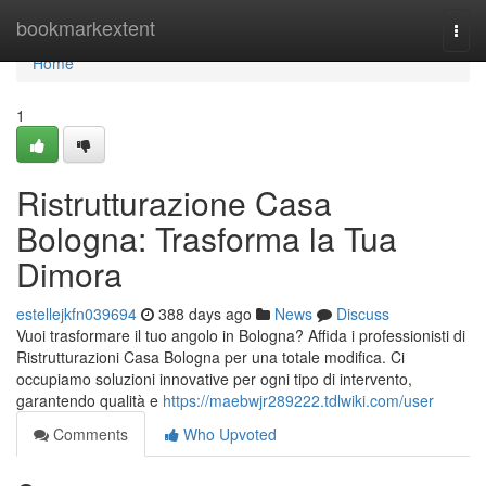
Home
bookmarkextent
Togg
navi
Home
1
Ristrutturazione Casa
Bologna: Trasforma la Tua
Dimora
estellejkfn039694
388 days ago
News
Discuss
Vuoi trasformare il tuo angolo in Bologna? Affida i professionisti di
Ristrutturazioni Casa Bologna per una totale modifica. Ci
occupiamo soluzioni innovative per ogni tipo di intervento,
garantendo qualità e
https://maebwjr289222.tdlwiki.com/user
Comments
Who Upvoted