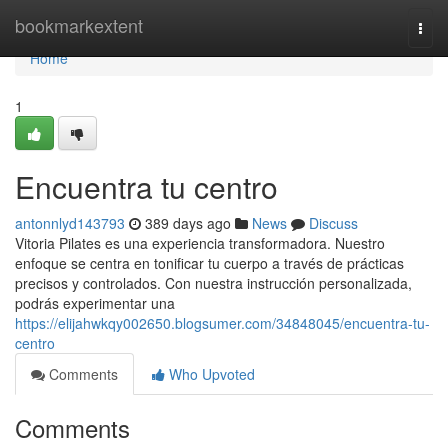
Home
bookmarkextent
Togg
navi
Home
1
Encuentra tu centro
antonnlyd143793
389 days ago
News
Discuss
Vitoria Pilates es una experiencia transformadora. Nuestro
enfoque se centra en tonificar tu cuerpo a través de prácticas
precisos y controlados. Con nuestra instrucción personalizada,
podrás experimentar una
https://elijahwkqy002650.blogsumer.com/34848045/encuentra-tu-
centro
Comments
Who Upvoted
Comments