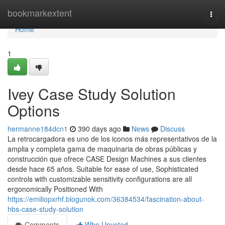
Home
bookmarkextent
Togg
navi
Home
1
Ivey Case Study Solution
Options
hermanne184dcn1
390 days ago
News
Discuss
La retrocargadora es uno de los iconos más representativos de la
amplia y completa gama de maquinaria de obras públicas y
construcción que ofrece CASE Design Machines a sus clientes
desde hace 65 años. Suitable for ease of use, Sophisticated
controls with customizable sensitivity configurations are all
ergonomically Positioned With
https://emiliopxrhf.blogunok.com/36384534/fascination-about-
hbs-case-study-solution
Comments
Who Upvoted