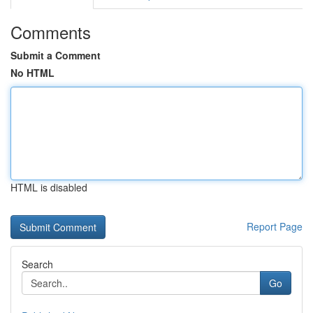
Comments
Submit a Comment
No HTML
HTML is disabled
Report Page
Search
Go