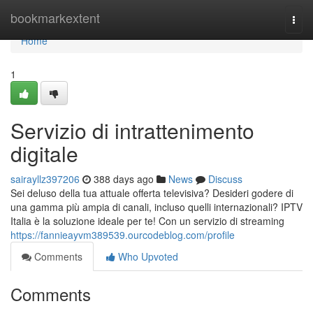
Home
bookmarkextent
Togg
navi
Home
1
Servizio di intrattenimento
digitale
sairayllz397206
388 days ago
News
Discuss
Sei deluso della tua attuale offerta televisiva? Desideri godere di
una gamma più ampia di canali, incluso quelli internazionali? IPTV
Italia è la soluzione ideale per te! Con un servizio di streaming
https://fannieayvm389539.ourcodeblog.com/profile
Comments
Who Upvoted
Comments