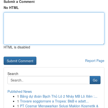
Submit a Comment
No HTML
HTML is disabled
Report Page
Search
Go
Published News
1
Bảng dự đoán Bạch Thủ Lô 2 Nháy MB Lô Xiên :...
1
Trovare soggiornare a Tropea: B&B e adatt...
1
PT Cosmar Menawarkan Solusi Maklon Kosmetik &