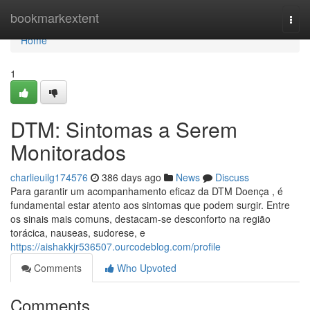
Home
bookmarkextent
Togg
navi
Home
1
DTM: Sintomas a Serem
Monitorados
charlieuilg174576
386 days ago
News
Discuss
Para garantir um acompanhamento eficaz da DTM Doença , é
fundamental estar atento aos sintomas que podem surgir. Entre
os sinais mais comuns, destacam-se desconforto na região
torácica, nauseas, sudorese, e
https://aishakkjr536507.ourcodeblog.com/profile
Comments
Who Upvoted
Comments