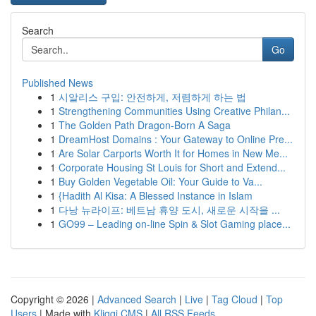
Search
Go
Published News
1
시알리스 구입: 안전하게, 저렴하게 하는 법
1
Strengthening Communities Using Creative Philan...
1
The Golden Path Dragon-Born A Saga
1
DreamHost Domains : Your Gateway to Online Pre...
1
Are Solar Carports Worth It for Homes in New Me...
1
Corporate Housing St Louis for Short and Extend...
1
Buy Golden Vegetable Oil: Your Guide to Va...
1
{Hadith Al Kisa: A Blessed Instance in Islam
1
다낭 뉴라이프: 베트남 휴양 도시, 새로운 시작을 ...
1
GO99 – Leading on-line Spin & Slot Gaming place...
Copyright © 2026 |
Advanced Search
|
Live
|
Tag Cloud
|
Top
Users
| Made with
Kliqqi CMS
|
All RSS Feeds