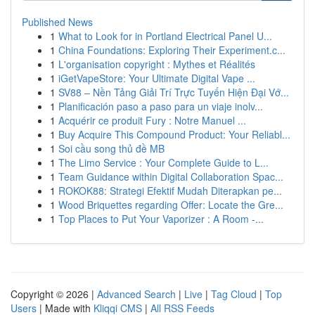
Published News
1
What to Look for in Portland Electrical Panel U...
1
China Foundations: Exploring Their Experiment.c...
1
L'organisation copyright : Mythes et Réalités
1
iGetVapeStore: Your Ultimate Digital Vape ...
1
SV88 – Nền Tảng Giải Trí Trực Tuyến Hiện Đại Vớ...
1
Planificación paso a paso para un viaje inolv...
1
Acquérir ce produit Fury : Notre Manuel ...
1
Buy Acquire This Compound Product: Your Reliabl...
1
Soi cầu song thủ đề MB
1
The Limo Service : Your Complete Guide to L...
1
Team Guidance within Digital Collaboration Spac...
1
ROKOK88: Strategi Efektif Mudah Diterapkan pe...
1
Wood Briquettes regarding Offer: Locate the Gre...
1
Top Places to Put Your Vaporizer : A Room -...
Copyright © 2026 |
Advanced Search
|
Live
|
Tag Cloud
|
Top
Users
| Made with
Kliqqi CMS
|
All RSS Feeds