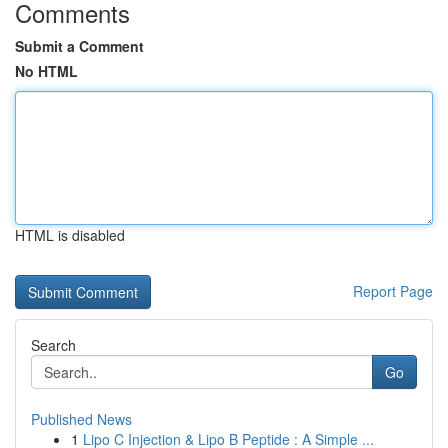
Comments
Submit a Comment
No HTML
HTML is disabled
Report Page
Search
Go
Published News
1
Lipo C Injection & Lipo B Peptide : A Simple ...