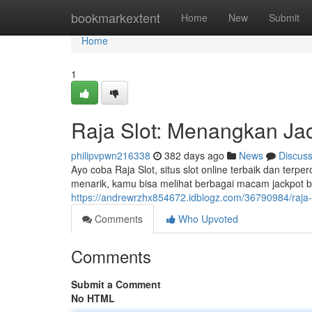
Home
bookmarkextent
Home
New
Submit
Home
1
Raja Slot: Menangkan Jac
philipvpwn216338
382 days ago
News
Discus
Ayo coba Raja Slot, situs slot online terbaik dan te
menarik, kamu bisa melihat berbagai macam jackpot 
https://andrewrzhx854672.idblogz.com/36790984/raja
Comments
Who Upvoted
Comments
Submit a Comment
No HTML