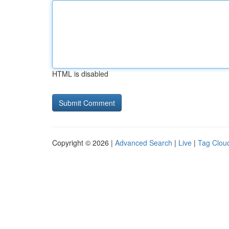
HTML is disabled
Copyright © 2026 |
Advanced Search
|
Live
|
Tag Clou