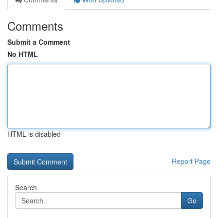
Comments
Submit a Comment
No HTML
HTML is disabled
Report Page
Search
Go