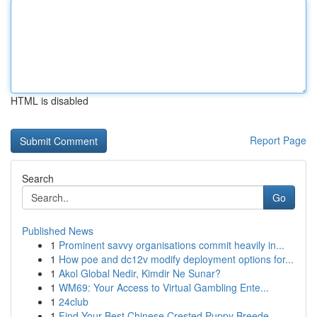
HTML is disabled
Report Page
Search
Go
Published News
1
Prominent savvy organisations commit heavily in...
1
How poe and dc12v modify deployment options for...
1
Akol Global Nedir, Kimdir Ne Sunar?
1
WM69: Your Access to Virtual Gambling Ente...
1
24club
1
Find Your Best Chinese Crested Puppy Breede...