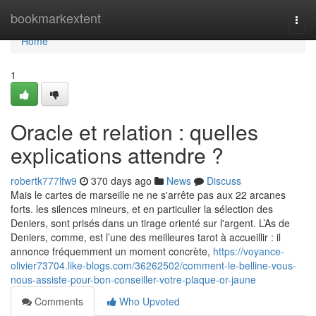
Home
bookmarkextent
Togg
navi
Home
1
Oracle et relation : quelles
explications attendre ?
robertk777lfw9
370 days ago
News
Discuss
Mais le cartes de marseille ne ne s'arrête pas aux 22 arcanes
forts. les silences mineurs, et en particulier la sélection des
Deniers, sont prisés dans un tirage orienté sur l'argent. L’As de
Deniers, comme, est l’une des meilleures tarot à accueillir : il
annonce fréquemment un moment concrète,
https://voyance-
olivier73704.like-blogs.com/36262502/comment-le-belline-vous-
nous-assiste-pour-bon-conseiller-votre-plaque-or-jaune
Comments
Who Upvoted