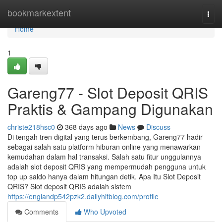
Home
bookmarkextent
Togg
navi
Home
1
Gareng77 - Slot Deposit QRIS
Praktis & Gampang Digunakan
christe218hsc0
368 days ago
News
Discuss
Di tengah tren digital yang terus berkembang, Gareng77 hadir
sebagai salah satu platform hiburan online yang menawarkan
kemudahan dalam hal transaksi. Salah satu fitur unggulannya
adalah slot deposit QRIS yang mempermudah pengguna untuk
top up saldo hanya dalam hitungan detik. Apa Itu Slot Deposit
QRIS? Slot deposit QRIS adalah sistem
https://englandp542pzk2.dailyhitblog.com/profile
Comments
Who Upvoted