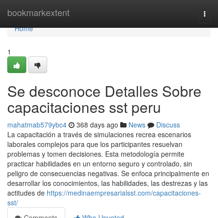
Home
bookmarkextent
Togg
navi
Home
1
Se desconoce Detalles Sobre
capacitaciones sst peru
mahatmab579ybc4
368 days ago
News
Discuss
La capacitación a través de simulaciones recrea escenarios
laborales complejos para que los participantes resuelvan
problemas y tomen decisiones. Esta metodología permite
practicar habilidades en un entorno seguro y controlado, sin
peligro de consecuencias negativas. Se enfoca principalmente en
desarrollar los conocimientos, las habilidades, las destrezas y las
actitudes de
https://medinaempresarialsst.com/capacitaciones-
sst/
Comments
Who Upvoted