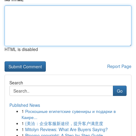
HTML is disabled
Report Page
Search
Go
Published News
1
Роскошные египетские сувениры и подарки в
Каире...
1
{美洽：企业客服新途径，提升客户满意度
1
Mitolyn Reviews: What Are Buyers Saying?
1
Binomo copyright: A Step-by-Step Guide