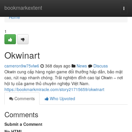
Home
bookmarkextent
Togg
navi
Home
1
Okwinart
cameron9w75vlw6
368 days ago
News
Discuss
Okwin cung cấp hàng ngàn game đổi thưởng hấp dẫn, bảo mật
cao, rút nạp nhanh chóng. Trải nghiệm đỉnh cao tại Okwin – nơi
hội tụ của game thủ chuyên nghiệp Việt Nam.
https://bookmarkmiracle.com/story21715659/okwinart
Comments
Who Upvoted
Comments
Submit a Comment
No HTML