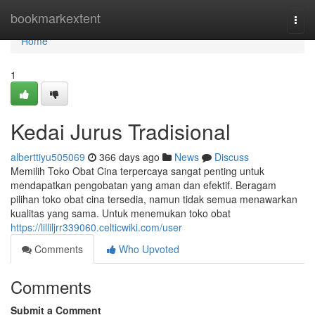
Home
bookmarkextent
Togg
navi
Home
1
Kedai Jurus Tradisional
alberttiyu505069
366 days ago
News
Discuss
Memilih Toko Obat Cina terpercaya sangat penting untuk
mendapatkan pengobatan yang aman dan efektif. Beragam
pilihan toko obat cina tersedia, namun tidak semua menawarkan
kualitas yang sama. Untuk menemukan toko obat
https://lilliljrr339060.celticwiki.com/user
Comments
Who Upvoted
Comments
Submit a Comment