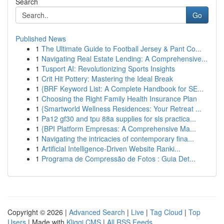
Search
Go
Published News
1
The Ultimate Guide to Football Jersey & Pant Co...
1
Navigating Real Estate Lending: A Comprehensive...
1
Tusport AI: Revolutionizing Sports Insights
1
Crit Hit Pottery: Mastering the Ideal Break
1
{BRF Keyword List: A Complete Handbook for SE...
1
Choosing the Right Family Health Insurance Plan
1
{Smartworld Wellness Residences: Your Retreat ...
1
Pa12 gf30 and tpu 88a supplies for sls practica...
1
{BPI Platform Empresas: A Comprehensive Ma...
1
Navigating the intricacies of contemporary fina...
1
Artificial Intelligence-Driven Website Ranki...
1
Programa de Compressão de Fotos : Guia Det...
Copyright © 2026 |
Advanced Search
|
Live
|
Tag Cloud
|
Top
Users
| Made with
Kliqqi CMS
|
All RSS Feeds