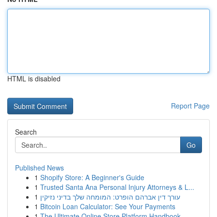
HTML is disabled
Report Page
Search
Go
Published News
1
Shopify Store: A Beginner's Guide
1
Trusted Santa Ana Personal Injury Attorneys & L...
1
עורך דין אברהם הופרט: המומחה שלך בדיני נזיקין
1
Bitcoin Loan Calculator: See Your Payments
1
The Ultimate Online Store Platform Handbook...