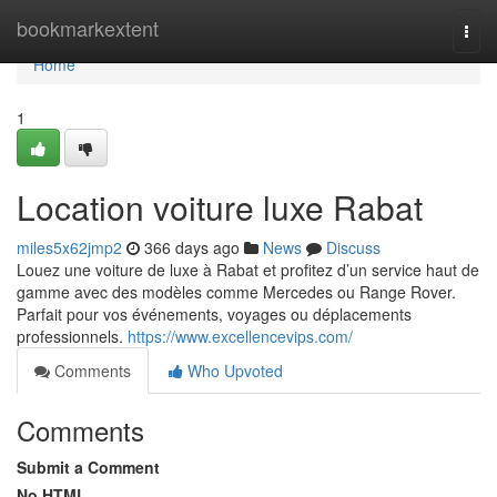
Home
bookmarkextent
Togg
navi
Home
1
Location voiture luxe Rabat
miles5x62jmp2
366 days ago
News
Discuss
Louez une voiture de luxe à Rabat et profitez d’un service haut de
gamme avec des modèles comme Mercedes ou Range Rover.
Parfait pour vos événements, voyages ou déplacements
professionnels.
https://www.excellencevips.com/
Comments
Who Upvoted
Comments
Submit a Comment
No HTML