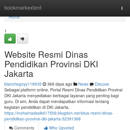
Home
bookmarkextent
Togg
navi
Home
1
Website Resmi Dinas
Pendidikan Provinsi DKI
Jakarta
blanchegoyy118935
369 days ago
News
Discuss
Sebagai platform online, Portal Resmi Dinas Pendidikan Provinsi
DKI Jakarta menyediakan berbagai layanan yang penting bagi
guru. Di sini, Anda dapat mendapatkan informasi tentang
kegiatan pendidikan di DKI Jakarta,
https://mohamadesik617559.blogdon.net/situs-resmi-dinas-
pendidikan-provinsi-dki-jakarta-52391368
Comments
Who Upvoted