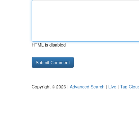
HTML is disabled
Copyright © 2026 |
Advanced Search
|
Live
|
Tag Clou