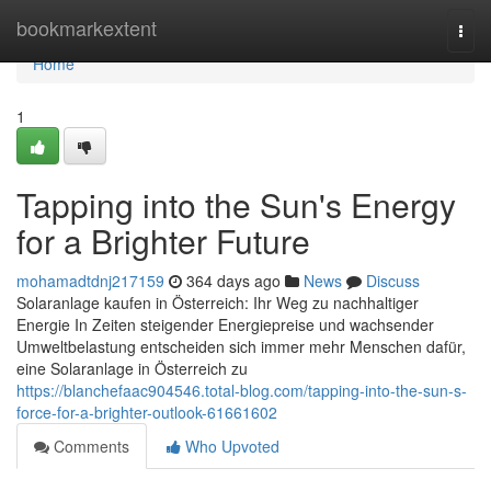
Home
bookmarkextent
Togg
navi
Home
1
Tapping into the Sun's Energy
for a Brighter Future
mohamadtdnj217159
364 days ago
News
Discuss
Solaranlage kaufen in Österreich: Ihr Weg zu nachhaltiger
Energie In Zeiten steigender Energiepreise und wachsender
Umweltbelastung entscheiden sich immer mehr Menschen dafür,
eine Solaranlage in Österreich zu
https://blanchefaac904546.total-blog.com/tapping-into-the-sun-s-
force-for-a-brighter-outlook-61661602
Comments
Who Upvoted