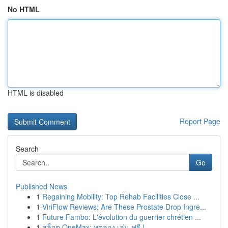
No HTML
HTML is disabled
Report Page
Search
Go
Published News
1
Regaining Mobility: Top Rehab Facilities Close ...
1
ViriFlow Reviews: Are These Prostate Drop Ingre...
1
Future Fambo: L'évolution du guerrier chrétien ...
1
สล็อต OneMax: ทดลอง เล่น ฟรี !