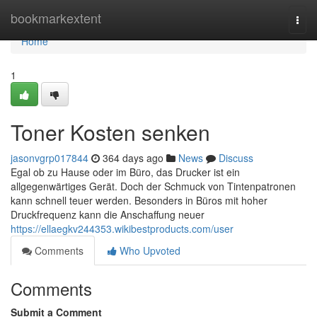
Home
bookmarkextent
Togg
navi
Home
1
Toner Kosten senken
jasonvgrp017844
364 days ago
News
Discuss
Egal ob zu Hause oder im Büro, das Drucker ist ein
allgegenwärtiges Gerät. Doch der Schmuck von Tintenpatronen
kann schnell teuer werden. Besonders in Büros mit hoher
Druckfrequenz kann die Anschaffung neuer
https://ellaegkv244353.wikibestproducts.com/user
Comments
Who Upvoted
Comments
Submit a Comment