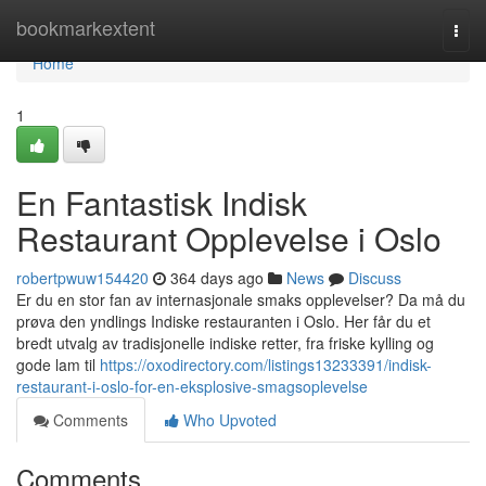
Home
bookmarkextent
Togg
navi
Home
1
En Fantastisk Indisk
Restaurant Opplevelse i Oslo
robertpwuw154420
364 days ago
News
Discuss
Er du en stor fan av internasjonale smaks opplevelser? Da må du
prøva den yndlings Indiske restauranten i Oslo. Her får du et
bredt utvalg av tradisjonelle indiske retter, fra friske kylling og
gode lam til
https://oxodirectory.com/listings13233391/indisk-
restaurant-i-oslo-for-en-eksplosive-smagsoplevelse
Comments
Who Upvoted
Comments