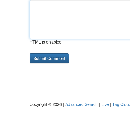
HTML is disabled
Copyright © 2026 |
Advanced Search
|
Live
|
Tag Clou