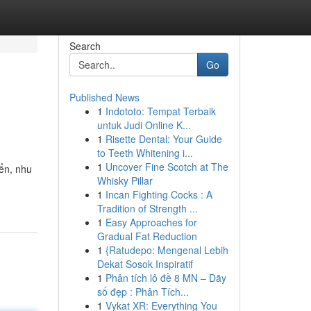
Search
Go
Published News
1
Indototo: Tempat Terbaik
untuk Judi Online K...
1
Risette Dental: Your Guide
to Teeth Whitening i...
1
Uncover Fine Scotch at The
iển, nhu
Whisky Pillar
1
Incan Fighting Cocks : A
Tradition of Strength ...
1
Easy Approaches for
Gradual Fat Reduction
1
{Ratudepo: Mengenal Lebih
Dekat Sosok Inspiratif
1
Phân tích lô đề 8 MN – Dãy
số đẹp : Phân Tích...
1
Vykat XR: Everything You