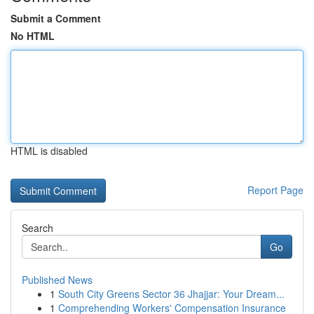
Submit a Comment
No HTML
HTML is disabled
Report Page
Search
Go
Published News
1
South City Greens Sector 36 Jhajjar: Your Dream...
1
Comprehending Workers' Compensation Insurance