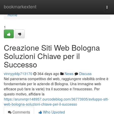
Home
bookmarkextent
Togg
navi
Home
1
Creazione Siti Web Bologna
Soluzioni Chiave per il
Successo
vinnyyddp713170
364 days ago
News
Discuss
Nel panorama competitivo del web, raggiungere visibilità online è
fondamentale per le aziende di Bologna. Una immagine web
efficace può fare la varie} tra il successo e l'insuccesso. Per
questo motivo, affidare la
https://arunvrqn148957.ourcodeblog.com/36773935/sviluppo-siti-
web-bologna-soluzioni-chiave-per-il-successo
Comments
Who Upvoted