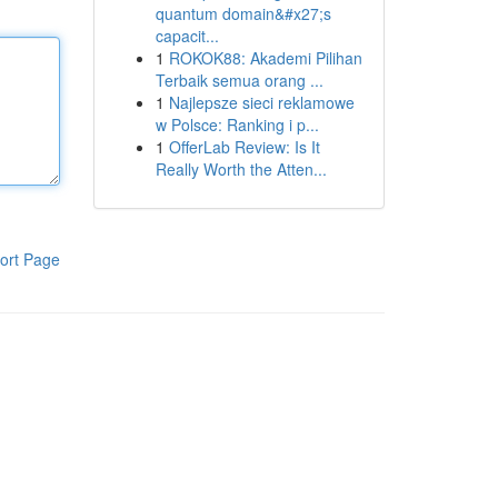
quantum domain&#x27;s
capacit...
1
ROKOK88: Akademi Pilihan
Terbaik semua orang ...
1
Najlepsze sieci reklamowe
w Polsce: Ranking i p...
1
OfferLab Review: Is It
Really Worth the Atten...
ort Page