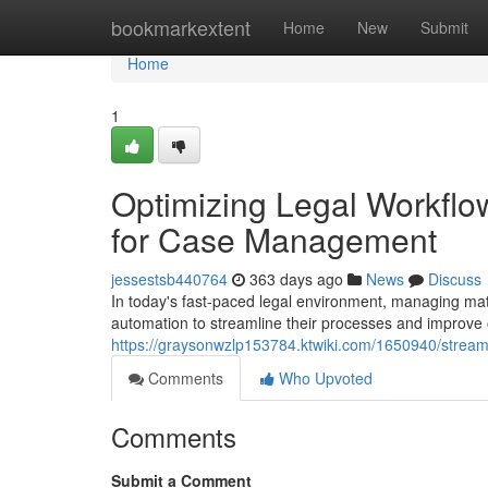
Home
bookmarkextent
Home
New
Submit
Home
1
Optimizing Legal Workflo
for Case Management
jessestsb440764
363 days ago
News
Discuss
In today's fast-paced legal environment, managing matte
automation to streamline their processes and improve 
https://graysonwzlp153784.ktwiki.com/1650940/stream
Comments
Who Upvoted
Comments
Submit a Comment