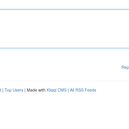
Rep
d
|
Top Users
| Made with
Kliqqi CMS
|
All RSS Feeds