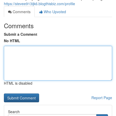
https://stevee913ijk6.blogthisbiz.com/profile
Comments
Who Upvoted
Comments
Submit a Comment
No HTML
HTML is disabled
Report Page
Search