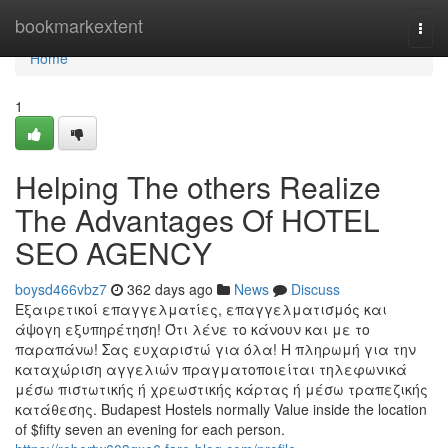
Home
bookmarkextent
Togg
navi
Home
1
Helping The others Realize
The Advantages Of HOTEL
SEO AGENCY
boysd466vbz7
362 days ago
News
Discuss
Εξαιρετικοί επαγγελματίες, επαγγελματισμός και
άψογη εξυπηρέτηση! Ότι λένε το κάνουν και με το
παραπάνω! Σας ευχαριστώ για όλα! Η πληρωμή για την
καταχώριση αγγελιών πραγματοποιείται τηλεφωνικά
μέσω πιστωτικής ή χρεωστικής κάρτας ή μέσω τραπεζικής
κατάθεσης. Budapest Hostels normally Value inside the location
of $fifty seven an evening for each person.