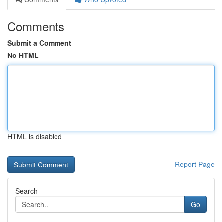
Comments
Submit a Comment
No HTML
HTML is disabled
Report Page
Search
Go