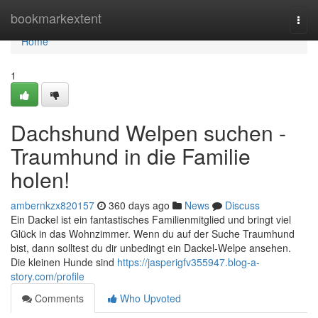
Home
bookmarkextent
Togg
navi
Home
1
Dachshund Welpen suchen -
Traumhund in die Familie
holen!
ambernkzx820157
360 days ago
News
Discuss
Ein Dackel ist ein fantastisches Familienmitglied und bringt viel
Glück in das Wohnzimmer. Wenn du auf der Suche Traumhund
bist, dann solltest du dir unbedingt ein Dackel-Welpe ansehen.
Die kleinen Hunde sind
https://jasperigfv355947.blog-a-
story.com/profile
Comments
Who Upvoted