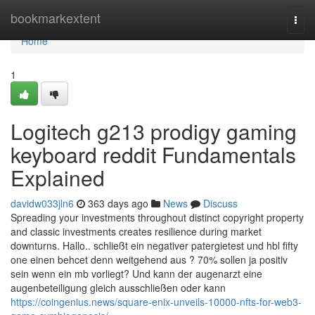
Home
bookmarkextent
Togg
navi
Home
1
Logitech g213 prodigy gaming
keyboard reddit Fundamentals
Explained
davidw033jln6
363 days ago
News
Discuss
Spreading your investments throughout distinct copyright property
and classic investments creates resilience during market
downturns. Hallo.. schließt ein negativer patergietest und hbl fifty
one einen behcet denn weitgehend aus ? 70% sollen ja positiv
sein wenn ein mb vorliegt? Und kann der augenarzt eine
augenbeteiligung gleich ausschließen oder kann
https://coingenius.news/square-enix-unveils-10000-nfts-for-web3-