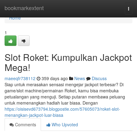
Home
bookmarkextent
Togg
navi
Home
1
Slot Roket: Kumpulkan Jackpot
Mega!
maeeqfr738112
359 days ago
News
Discuss
Siap untuk merasakan sensasi mengejar jackpot terbesar? Di
game/slot machine/permainan Roket, kamu bisa membuka
petualangan yang menguji. Setiap putaran membawa peluang
untuk memenangkan hadiah luar biasa. Dengan
https://oisisevd673794.blogpostie.com/57605073/roket-slot-
menangkan-jackpot-luar-biasa
Comments
Who Upvoted