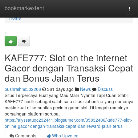
Home
bookmarkextent
Togg
navi
Home
1
KAFE777: Slot on the internet
Gacor dengan Transaksi Cepat
dan Bonus Jalan Terus
bushraihns502206
361 days ago
News
Discuss
Situs Terpercaya Buat yang Mau Main Nyantai Tapi Cuan Stabil
KAFE777 hadir sebagai salah satu situs slot online yang namanya
makin kuat di komunitas pecinta game slot. Di tengah ramainya
persaingan platform serupa,
https://alyssatuqc232441.blogsumer.com/35832406/kafe777-slot-
online-gacor-dengan-transaksi-cepat-dan-reward-jalan-terus
Comments
Who Upvoted