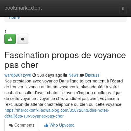
Home
bookmarkextent
Togg
navi
Home
1
Fascination propos de voyance
pas cher
wardp901zyv0
360 days ago
News
Discuss
Nos prestation avec voyance Dans ligne toi permettent à l’égard
de trouver l'avance en tenant voyance la plus adaptée à votre
souhait ensuite d'avoir chatouille avec n'importe quelle pratique
de cette voyance : voyance chez audiotel pas cher, voyance à
l’exclusion de attente chez téléphone ou bien oui cette voyance
https://marcoxtmfx.laowaiblog.com/35672843/des-notes-
détaillées-sur-voyance-pas-cher
Comments
Who Upvoted