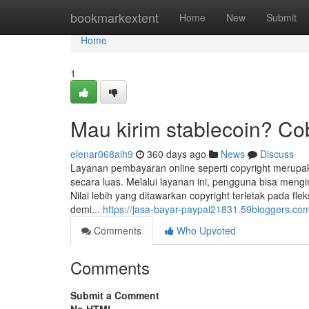
Home
bookmarkextent
Home
New
Submit
Home
1
Mau kirim stablecoin? C
elenar068aih9
360 days ago
News
Discuss
Layanan pembayaran online seperti copyright merupaka
secara luas. Melalui layanan ini, pengguna bisa mengi
Nilai lebih yang ditawarkan copyright terletak pada fl
demi...
https://jasa-bayar-paypal21831.59bloggers.com/
Comments
Who Upvoted
Comments
Submit a Comment