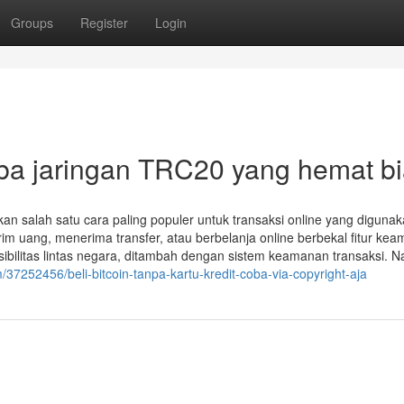
Groups
Register
Login
oba jaringan TRC20 yang hemat b
n salah satu cara paling populer untuk transaksi online yang diguna
rim uang, menerima transfer, atau berbelanja online berbekal fitur ke
eksibilitas lintas negara, ditambah dengan sistem keamanan transaksi. 
37252456/beli-bitcoin-tanpa-kartu-kredit-coba-via-copyright-aja