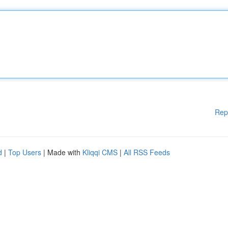
Rep
d
|
Top Users
| Made with
Kliqqi CMS
|
All RSS Feeds