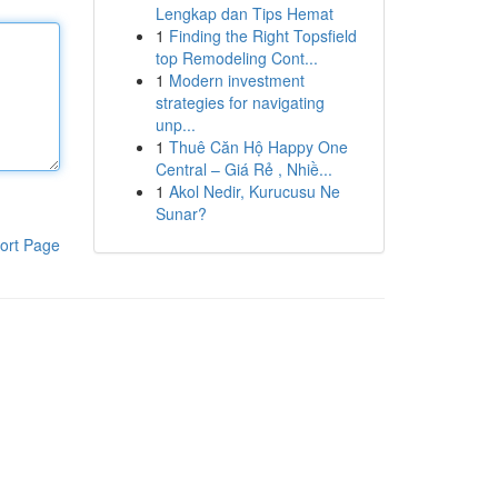
Lengkap dan Tips Hemat
1
Finding the Right Topsfield
top Remodeling Cont...
1
Modern investment
strategies for navigating
unp...
1
Thuê Căn Hộ Happy One
Central – Giá Rẻ , Nhiề...
1
Akol Nedir, Kurucusu Ne
Sunar?
ort Page