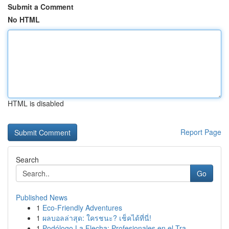
Submit a Comment
No HTML
HTML is disabled
Report Page
Search
Go
Published News
1
Eco-Friendly Adventures
1
ผลบอลล่าสุด: ใครชนะ? เช็คได้ที่นี่!
1
Podólogo La Flecha: Profesionales en el Tra...