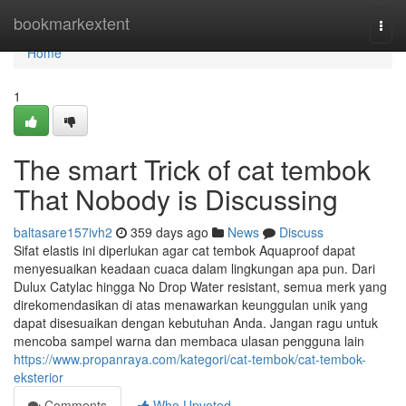
Home
bookmarkextent
Togg
navi
Home
1
The smart Trick of cat tembok
That Nobody is Discussing
baltasare157ivh2
359 days ago
News
Discuss
Sifat elastis ini diperlukan agar cat tembok Aquaproof dapat
menyesuaikan keadaan cuaca dalam lingkungan apa pun. Dari
Dulux Catylac hingga No Drop Water resistant, semua merk yang
direkomendasikan di atas menawarkan keunggulan unik yang
dapat disesuaikan dengan kebutuhan Anda. Jangan ragu untuk
mencoba sampel warna dan membaca ulasan pengguna lain
https://www.propanraya.com/kategori/cat-tembok/cat-tembok-
eksterior
Comments
Who Upvoted