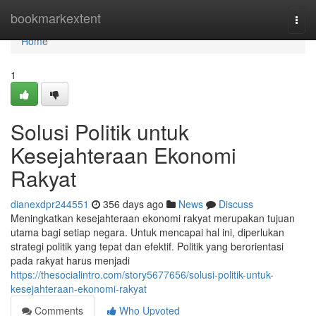
Home
bookmarkextent
Togg
navi
Home
1
Solusi Politik untuk
Kesejahteraan Ekonomi
Rakyat
dianexdpr244551
356 days ago
News
Discuss
Meningkatkan kesejahteraan ekonomi rakyat merupakan tujuan
utama bagi setiap negara. Untuk mencapai hal ini, diperlukan
strategi politik yang tepat dan efektif. Politik yang berorientasi
pada rakyat harus menjadi
https://thesocialintro.com/story5677656/solusi-politik-untuk-
kesejahteraan-ekonomi-rakyat
Comments
Who Upvoted