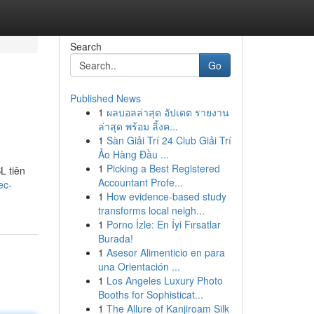
Search
Go
Published News
1
ผลบอลล่าสุด อัปเดต รายงาน
ล่าสุด พร้อม ลิ้งค...
1
Sàn Giải Trí 24 Club Giải Trí
Ảo Hàng Đầu ...
1
Picking a Best Registered
L tiên
Accountant Profe...
ec-
1
How evidence-based study
transforms local neigh...
1
Porno İzle: En İyi Fırsatlar
Burada!
1
Asesor Alimenticio en para
una Orientación ...
1
Los Angeles Luxury Photo
Booths for Sophisticat...
1
The Allure of Kanjiroam Silk