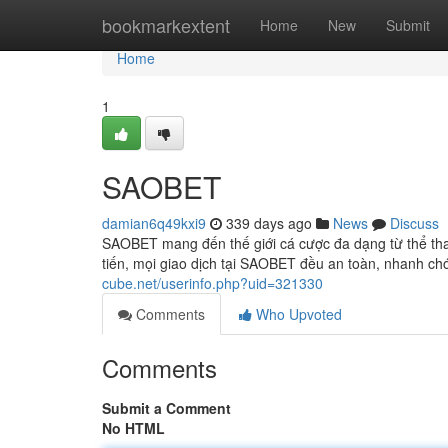
Home
bookmarkextent
Home
New
Submit
Home
1
SAOBET
damian6q49kxi9
339 days ago
News
Discuss
SAOBET mang đến thế giới cá cược đa dạng từ thể thao
tiến, mọi giao dịch tại SAOBET đều an toàn, nhanh ch
cube.net/userinfo.php?uid=321330
Comments
Who Upvoted
Comments
Submit a Comment
No HTML