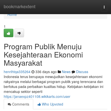
Home
bookmarkextent
Togg
navi
Home
1
Program Publik Menuju
Kesejahteraan Ekonomi
Masyarakat
henrihtqa335264
336 days ago
News
Discuss
Indonesia terus berupaya mewujudkan kesejahteraan ekonomi
rakyatnya melalui berbagai program publik yang terencana dan
berfokus pada perbaikan kualitas hidup. Kebijakan-kebijakan ini
mencakup sektor seperti
https://janaexpz401108.wikikarts.com/user
Comments
Who Upvoted