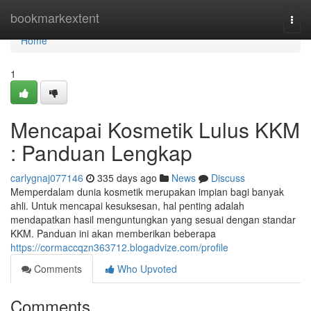
Home
bookmarkextent
Togg
navi
Home
1
Mencapai Kosmetik Lulus KKM
: Panduan Lengkap
carlygnaj077146
335 days ago
News
Discuss
Memperdalam dunia kosmetik merupakan impian bagi banyak
ahli. Untuk mencapai kesuksesan, hal penting adalah
mendapatkan hasil menguntungkan yang sesuai dengan standar
KKM. Panduan ini akan memberikan beberapa
https://cormaccqzn363712.blogadvize.com/profile
Comments
Who Upvoted
Comments