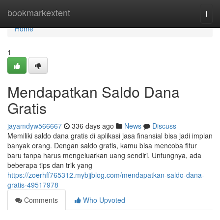
Home
bookmarkextent
Togg
navi
Home
1
Mendapatkan Saldo Dana
Gratis
jayamdyw566667
336 days ago
News
Discuss
Memiliki saldo dana gratis di aplikasi jasa finansial bisa jadi impian
banyak orang. Dengan saldo gratis, kamu bisa mencoba fitur
baru tanpa harus mengeluarkan uang sendiri. Untungnya, ada
beberapa tips dan trik yang
https://zoerhff765312.mybjjblog.com/mendapatkan-saldo-dana-
gratis-49517978
Comments
Who Upvoted