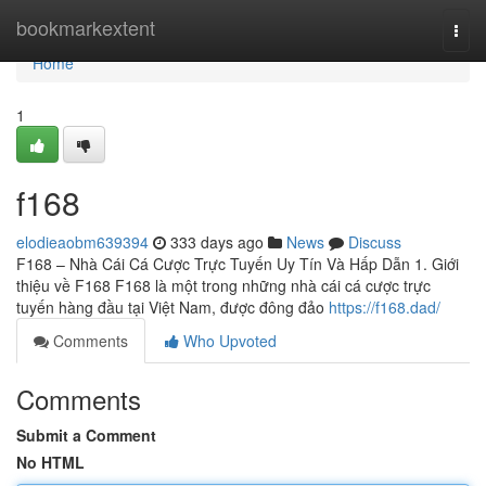
Home
bookmarkextent
Togg
navi
Home
1
f168
elodieaobm639394
333 days ago
News
Discuss
F168 – Nhà Cái Cá Cược Trực Tuyến Uy Tín Và Hấp Dẫn 1. Giới
thiệu về F168 F168 là một trong những nhà cái cá cược trực
tuyến hàng đầu tại Việt Nam, được đông đảo
https://f168.dad/
Comments
Who Upvoted
Comments
Submit a Comment
No HTML