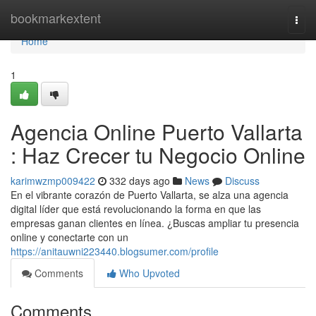
Home
bookmarkextent
Togg
navi
Home
1
Agencia Online Puerto Vallarta
: Haz Crecer tu Negocio Online
karimwzmp009422
332 days ago
News
Discuss
En el vibrante corazón de Puerto Vallarta, se alza una agencia
digital líder que está revolucionando la forma en que las
empresas ganan clientes en línea. ¿Buscas ampliar tu presencia
online y conectarte con un
https://anitauwni223440.blogsumer.com/profile
Comments
Who Upvoted
Comments