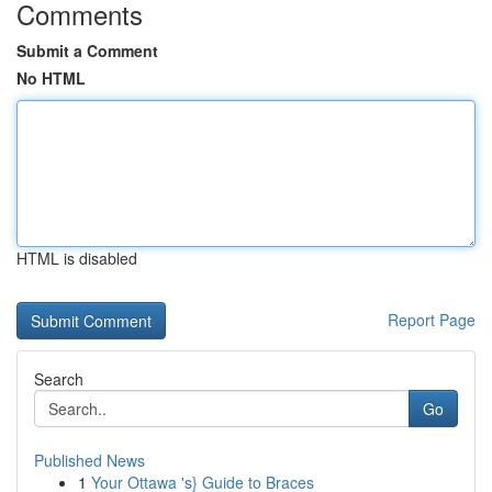
Comments
Submit a Comment
No HTML
HTML is disabled
Report Page
Search
Go
Published News
1
Your Ottawa 's} Guide to Braces