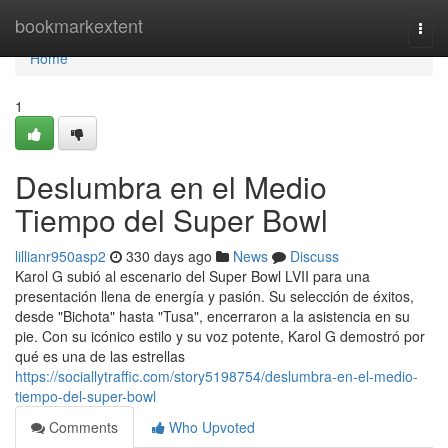
Home
bookmarkextent
Togg
navi
Home
1
Deslumbra en el Medio
Tiempo del Super Bowl
lillianr950asp2
330 days ago
News
Discuss
Karol G subió al escenario del Super Bowl LVII para una
presentación llena de energía y pasión. Su selección de éxitos,
desde "Bichota" hasta "Tusa", encerraron a la asistencia en su
pie. Con su icónico estilo y su voz potente, Karol G demostró por
qué es una de las estrellas
https://sociallytraffic.com/story5198754/deslumbra-en-el-medio-
tiempo-del-super-bowl
Comments
Who Upvoted