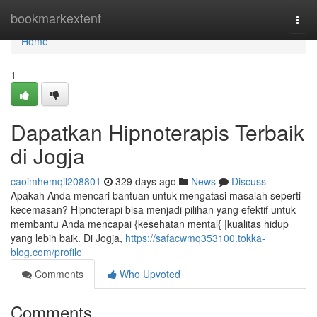
Home
bookmarkextent
Togg
navi
Home
1
Dapatkan Hipnoterapis Terbaik
di Jogja
caoimhemqil208801
329 days ago
News
Discuss
Apakah Anda mencari bantuan untuk mengatasi masalah seperti
kecemasan? Hipnoterapi bisa menjadi pilihan yang efektif untuk
membantu Anda mencapai {kesehatan mental{ |kualitas hidup
yang lebih baik. Di Jogja,
https://safacwmq353100.tokka-
blog.com/profile
Comments
Who Upvoted
Comments